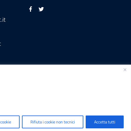
.it
t
Sviluppato da
 cookie
Rifiuta i cookie non tecnici
Accetta tutti