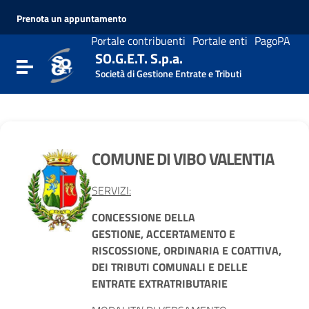
Vai ai contenuti
Prenota un appuntamento
Vai al menu di navigazione
Vai al footer
Portale contribuenti
Portale enti
PagoPA
SO.G.E.T. S.p.a.
Attiva / disattiva la navigazione
Società di Gestione Entrate e Tributi
COMUNE DI VIBO VALENTIA
SERVIZI:
CONCESSIONE DELLA
GESTIONE,
ACCERTAMENTO E
RISCOSSIONE, ORDINARIA E COATTIVA,
DEI TRIBUTI
COMUNALI E DELLE
ENTRATE EXTRATRIBUTARIE