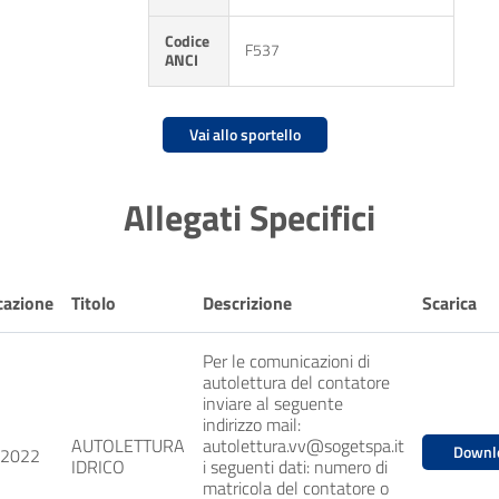
Codice
F537
ANCI
Vai allo sportello
Allegati Specifici
cazione
Titolo
Descrizione
Scarica
Per le comunicazioni di
autolettura del contatore
inviare al seguente
indirizzo mail:
AUTOLETTURA
autolettura.vv@sogetspa.it
Downl
/2022
IDRICO
i seguenti dati: numero di
matricola del contatore o