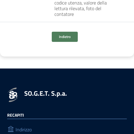
codice utenza, valore della
lettura rilevata, foto del
contatore
Indietro
SO.G.E.T. S.p.a.
RECAPITI
Indirizzo