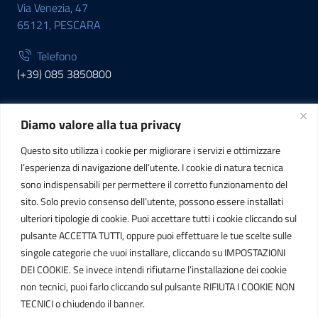
Via Venezia, 47
65121, PESCARA
Telefono
(+39) 085 3850800
Diamo valore alla tua privacy
INFORMAZIONI
Questo sito utilizza i cookie per migliorare i servizi e ottimizzare
C.F. / P.IVA
l’esperienza di navigazione dell’utente. I cookie di natura tecnica
IT01807790686
sono indispensabili per permettere il corretto funzionamento del
sito. Solo previo consenso dell’utente, possono essere installati
ulteriori tipologie di cookie. Puoi accettare tutti i cookie cliccando sul
POSTA ELETTRONICA
pulsante ACCETTA TUTTI, oppure puoi effettuare le tue scelte sulle
singole categorie che vuoi installare, cliccando su IMPOSTAZIONI
PEC
DEI COOKIE. Se invece intendi rifiutarne l’installazione dei cookie
protocollo.sogetspa@pec.it
non tecnici, puoi farlo cliccando sul pulsante RIFIUTA I COOKIE NON
TECNICI o chiudendo il banner.
Email