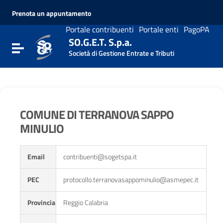
Vai ai contenuti
Prenota un appuntamento
Vai al menu di navigazione
Vai al footer
Portale contribuenti
Portale enti
PagoPA
SO.G.E.T. S.p.a.
Attiva / disattiva la navigazione
Società di Gestione Entrate e Tributi
COMUNE DI TERRANOVA SAPPO
MINULIO
Email
contribuenti@sogetspa.it
PEC
protocollo.terranovasappominulio@asmepec.it
Provincia
Reggio Calabria