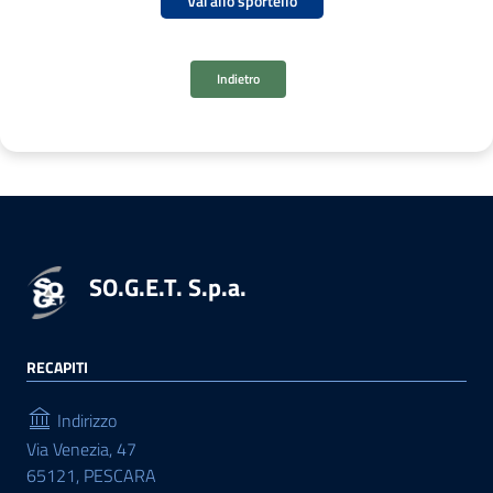
Vai allo sportello
Indietro
SO.G.E.T. S.p.a.
RECAPITI
Indirizzo
Via Venezia, 47
65121, PESCARA