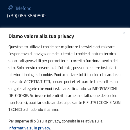
Telefono
(+39) 085 3850800
Diamo valore alla tua privacy
INFORMAZIONI
Questo sito utilizza i cookie per migliorare i servizi e ottimizzare
C.F. / P.IVA
l’esperienza di navigazione dell’utente. I cookie di natura tecnica
IT01807790686
sono indispensabili per permettere il corretto funzionamento del
sito. Solo previo consenso dell’utente, possono essere installati
ulteriori tipologie di cookie. Puoi accettare tutti i cookie cliccando sul
POSTA ELETTRONICA
pulsante ACCETTA TUTTI, oppure puoi effettuare le tue scelte sulle
singole categorie che vuoi installare, cliccando su IMPOSTAZIONI
PEC
DEI COOKIE. Se invece intendi rifiutarne l’installazione dei cookie
protocollo.sogetspa@pec.it
non tecnici, puoi farlo cliccando sul pulsante RIFIUTA I COOKIE NON
TECNICI o chiudendo il banner.
Email
Per saperne di più sulla privacy, consulta la relativa sulla
contribuenti@sogetspa.it
informativa sulla privacy
.