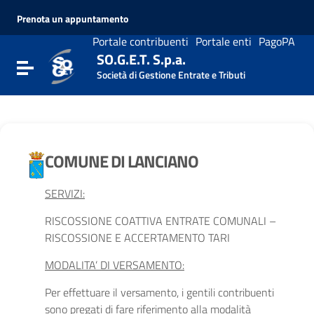
Vai ai contenuti
Prenota un appuntamento
Vai al menu di navigazione
Vai al footer
Portale contribuenti
Portale enti
PagoPA
SO.G.E.T. S.p.a.
Attiva / disattiva la navigazione
Società di Gestione Entrate e Tributi
COMUNE DI LANCIANO
SERVIZI:
RISCOSSIONE COATTIVA ENTRATE COMUNALI –
RISCOSSIONE E ACCERTAMENTO TARI
MODALITA’ DI VERSAMENTO:
Per effettuare il versamento, i gentili contribuenti
sono pregati di fare riferimento alla modalità