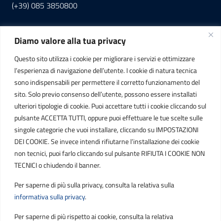
(+39) 085 3850800
Diamo valore alla tua privacy
INFORMAZIONI
Questo sito utilizza i cookie per migliorare i servizi e ottimizzare
C.F. / P.IVA
l’esperienza di navigazione dell’utente. I cookie di natura tecnica
IT01807790686
sono indispensabili per permettere il corretto funzionamento del
sito. Solo previo consenso dell’utente, possono essere installati
ulteriori tipologie di cookie. Puoi accettare tutti i cookie cliccando sul
POSTA ELETTRONICA
pulsante ACCETTA TUTTI, oppure puoi effettuare le tue scelte sulle
singole categorie che vuoi installare, cliccando su IMPOSTAZIONI
PEC
DEI COOKIE. Se invece intendi rifiutarne l’installazione dei cookie
protocollo.sogetspa@pec.it
non tecnici, puoi farlo cliccando sul pulsante RIFIUTA I COOKIE NON
TECNICI o chiudendo il banner.
Email
Per saperne di più sulla privacy, consulta la relativa sulla
contribuenti@sogetspa.it
informativa sulla privacy
.
Per saperne di più rispetto ai cookie, consulta la relativa