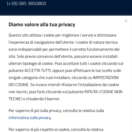
(+39) 085 3850800
Diamo valore alla tua privacy
INFORMAZIONI
Questo sito utilizza i cookie per migliorare i servizi e ottimizzare
C.F. / P.IVA
l’esperienza di navigazione dell’utente. I cookie di natura tecnica
IT01807790686
sono indispensabili per permettere il corretto funzionamento del
sito. Solo previo consenso dell’utente, possono essere installati
ulteriori tipologie di cookie. Puoi accettare tutti i cookie cliccando sul
POSTA ELETTRONICA
pulsante ACCETTA TUTTI, oppure puoi effettuare le tue scelte sulle
singole categorie che vuoi installare, cliccando su IMPOSTAZIONI
PEC
DEI COOKIE. Se invece intendi rifiutarne l’installazione dei cookie
protocollo.sogetspa@pec.it
non tecnici, puoi farlo cliccando sul pulsante RIFIUTA I COOKIE NON
TECNICI o chiudendo il banner.
Email
Per saperne di più sulla privacy, consulta la relativa sulla
contribuenti@sogetspa.it
informativa sulla privacy
.
Per saperne di più rispetto ai cookie, consulta la relativa