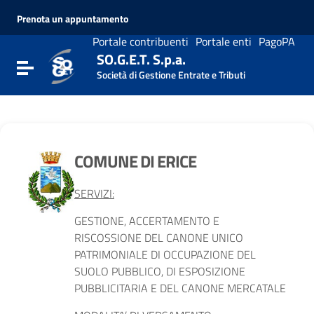
Vai ai contenuti
Prenota un appuntamento
Vai al menu di navigazione
Vai al footer
Portale contribuenti
Portale enti
PagoPA
SO.G.E.T. S.p.a.
Attiva / disattiva la navigazione
Società di Gestione Entrate e Tributi
COMUNE DI ERICE
SERVIZI:
GESTIONE, ACCERTAMENTO E
RISCOSSIONE DEL CANONE UNICO
PATRIMONIALE DI OCCUPAZIONE DEL
SUOLO PUBBLICO, DI ESPOSIZIONE
PUBBLICITARIA E DEL CANONE MERCATALE