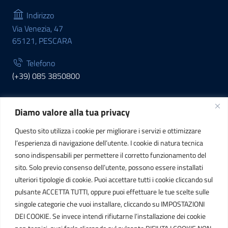
Indirizzo
Via Venezia, 47
65121, PESCARA
Telefono
(+39) 085 3850800
Diamo valore alla tua privacy
INFORMAZIONI
Questo sito utilizza i cookie per migliorare i servizi e ottimizzare
C.F. / P.IVA
l’esperienza di navigazione dell’utente. I cookie di natura tecnica
IT01807790686
sono indispensabili per permettere il corretto funzionamento del
sito. Solo previo consenso dell’utente, possono essere installati
ulteriori tipologie di cookie. Puoi accettare tutti i cookie cliccando sul
POSTA ELETTRONICA
pulsante ACCETTA TUTTI, oppure puoi effettuare le tue scelte sulle
singole categorie che vuoi installare, cliccando su IMPOSTAZIONI
PEC
DEI COOKIE. Se invece intendi rifiutarne l’installazione dei cookie
protocollo.sogetspa@pec.it