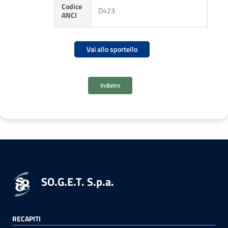
Codice
D423
ANCI
Vai allo sportello
Indietro
SO.G.E.T. S.p.a.
RECAPITI