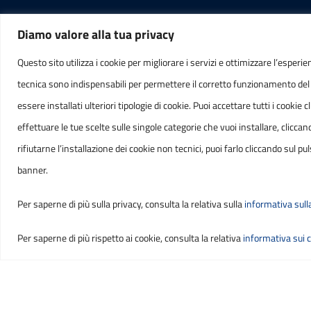
Diamo valore alla tua privacy
RECAPITI
INFORMAZ
Questo sito utilizza i cookie per migliorare i servizi e ottimizzare l’esperie
tecnica sono indispensabili per permettere il corretto funzionamento del
Indirizzo
C.F. 
essere installati ulteriori tipologie di cookie. Puoi accettare tutti i cook
Via Venezia, 47
IT0180
effettuare le tue scelte sulle singole categorie che vuoi installare, cli
65121, PESCARA
rifiutarne l’installazione dei cookie non tecnici, puoi farlo cliccando sul
banner.
Telefono
(+39) 085 3850800
Per saperne di più sulla privacy, consulta la relativa sulla
informativa sull
Per saperne di più rispetto ai cookie, consulta la relativa
informativa sui 
Sezione Link Utili
Privacy
|
Cookie policy
|
Note legali
|
Contatti
|
Accessib
Copyright ©
2026