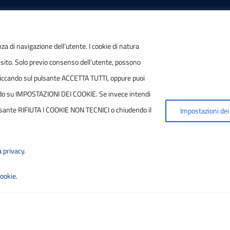
IONI
POSTA ELETTRONICA
nza di navigazione dell’utente. I cookie di natura
 sito. Solo previo consenso dell’utente, possono
/ P.IVA
PEC
ie cliccando sul pulsante ACCETTA TUTTI, oppure puoi
7790686
protocollo.sogetspa@pec
ccando su IMPOSTAZIONI DEI COOKIE. Se invece intendi
 pulsante RIFIUTA I COOKIE NON TECNICI o chiudendo il
Impostazioni dei
Email
contribuenti@sogetspa.i
a privacy
.
cookie
.
ilità
|
Basato sul
Prototipo per siti PA di AgID