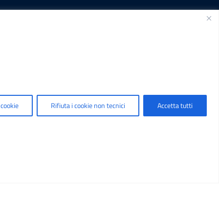
SEGUICI SU
.it
 cookie
Rifiuta i cookie non tecnici
Accetta tutti
t
Sviluppato da