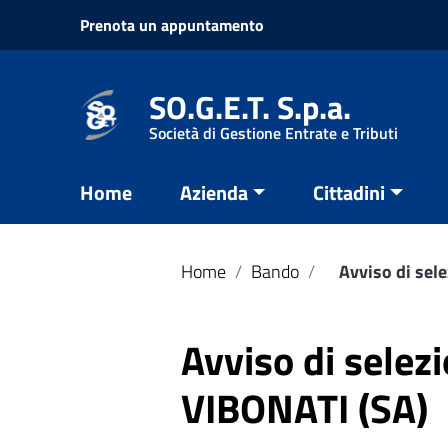
Vai ai contenuti
Prenota un appuntamento
Vai al menu di navigazione
Vai al footer
SO.G.E.T. S.p.a.
Società di Gestione Entrate e Tributi
Home
Azienda
Cittadini
Home
/
Bando
/
Avviso di sel
Avviso di selez
VIBONATI (SA)