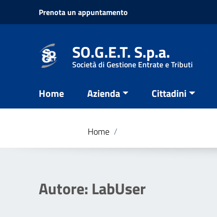
Vai ai contenuti
Prenota un appuntamento
Vai al menu di navigazione
Vai al footer
SO.G.E.T. S.p.a.
Società di Gestione Entrate e Tributi
Home
Azienda
Cittadini
Home
/
Autore:
LabUser