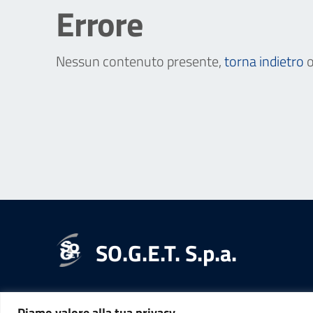
Errore
Nessun contenuto presente,
torna indietro
o
SO.G.E.T. S.p.a.
Diamo valore alla tua privacy