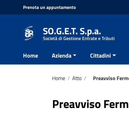
Vai ai contenuti
Prenota un appuntamento
Vai al menu di navigazione
Vai al footer
SO.G.E.T. S.p.a.
Società di Gestione Entrate e Tributi
Home
Azienda
Cittadini
Home
/
Atto
/
Preavviso Ferm
Preavviso Ferm