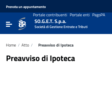
Vai ai contenuti
Prenota un appuntamento
Vai al menu di navigazione
Vai al footer
Portale contribuenti
Portale enti
PagoPA
SO.G.E.T. S.p.a.
Attiva / disattiva la navigazione
Società di Gestione Entrate e Tributi
Home
/
Atto
/
Preavviso di Ipoteca
Preavviso di Ipoteca