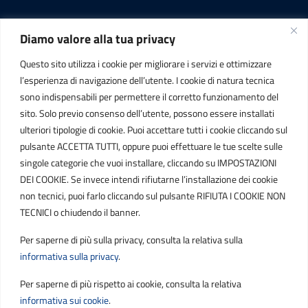
Diamo valore alla tua privacy
INFORMAZIONI
Questo sito utilizza i cookie per migliorare i servizi e ottimizzare
C.F. / P.IVA
l’esperienza di navigazione dell’utente. I cookie di natura tecnica
IT01807790686
sono indispensabili per permettere il corretto funzionamento del
sito. Solo previo consenso dell’utente, possono essere installati
ulteriori tipologie di cookie. Puoi accettare tutti i cookie cliccando sul
POSTA ELETTRONICA
pulsante ACCETTA TUTTI, oppure puoi effettuare le tue scelte sulle
singole categorie che vuoi installare, cliccando su IMPOSTAZIONI
PEC
DEI COOKIE. Se invece intendi rifiutarne l’installazione dei cookie
protocollo.sogetspa@pec.it
non tecnici, puoi farlo cliccando sul pulsante RIFIUTA I COOKIE NON
TECNICI o chiudendo il banner.
Email
Per saperne di più sulla privacy, consulta la relativa sulla
contribuenti@sogetspa.it
informativa sulla privacy
.
Per saperne di più rispetto ai cookie, consulta la relativa
SEGUICI SU
informativa sui cookie
.