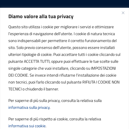
Diamo valore alla tua privacy
INFORMAZIONI
Questo sito utilizza i cookie per migliorare i servizi e ottimizzare
C.F. / P.IVA
l’esperienza di navigazione dell’utente. I cookie di natura tecnica
IT01807790686
sono indispensabili per permettere il corretto funzionamento del
sito. Solo previo consenso dell’utente, possono essere installati
ulteriori tipologie di cookie. Puoi accettare tutti i cookie cliccando sul
POSTA ELETTRONICA
pulsante ACCETTA TUTTI, oppure puoi effettuare le tue scelte sulle
singole categorie che vuoi installare, cliccando su IMPOSTAZIONI
PEC
DEI COOKIE. Se invece intendi rifiutarne l’installazione dei cookie
protocollo.sogetspa@pec.it
non tecnici, puoi farlo cliccando sul pulsante RIFIUTA I COOKIE NON
TECNICI o chiudendo il banner.
Email
Per saperne di più sulla privacy, consulta la relativa sulla
contribuenti@sogetspa.it
informativa sulla privacy
.
Per saperne di più rispetto ai cookie, consulta la relativa
SEGUICI SU
informativa sui cookie
.