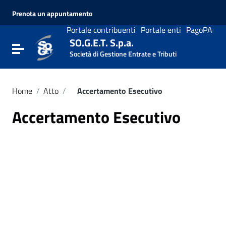
Vai ai contenuti
Prenota un appuntamento
Vai al menu di navigazione
Vai al footer
Portale contribuenti
Portale enti
PagoPA
SO.G.E.T. S.p.a.
Attiva / disattiva la navigazione
Società di Gestione Entrate e Tributi
Home
/
Atto
/
Accertamento Esecutivo
Accertamento Esecutivo