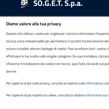
SO.G.E.T. S.p.a.
Diamo valore alla tua privacy
RECAPITI
INFORMAZ
Questo sito utilizza i cookie per migliorare i servizi e ottimizzare l’esperie
tecnica sono indispensabili per permettere il corretto funzionamento del
Indirizzo
C.F. 
essere installati ulteriori tipologie di cookie. Puoi accettare tutti i cook
Via Venezia, 47
IT0180
effettuare le tue scelte sulle singole categorie che vuoi installare, cli
65121, PESCARA
rifiutarne l’installazione dei cookie non tecnici, puoi farlo cliccando sul
banner.
Telefono
(+39) 085 3850800
Per saperne di più sulla privacy, consulta la relativa sulla
informativa sull
Per saperne di più rispetto ai cookie, consulta la relativa
informativa sui 
Sezione Link Utili
Privacy
|
Cookie policy
|
Note legali
|
Contatti
|
Accessib