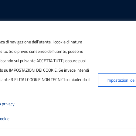
IONI
POSTA ELETTRONICA
nza di navigazione dell’utente. I cookie di natura
 sito. Solo previo consenso dell’utente, possono
/ P.IVA
PEC
ie cliccando sul pulsante ACCETTA TUTTI, oppure puoi
7790686
protocollo.sogetspa@pec
ccando su IMPOSTAZIONI DEI COOKIE. Se invece intendi
 pulsante RIFIUTA I COOKIE NON TECNICI o chiudendo il
Impostazioni dei
Email
contribuenti@sogetspa.i
a privacy
.
cookie
.
ilità
|
Basato sul
Prototipo per siti PA di AgID