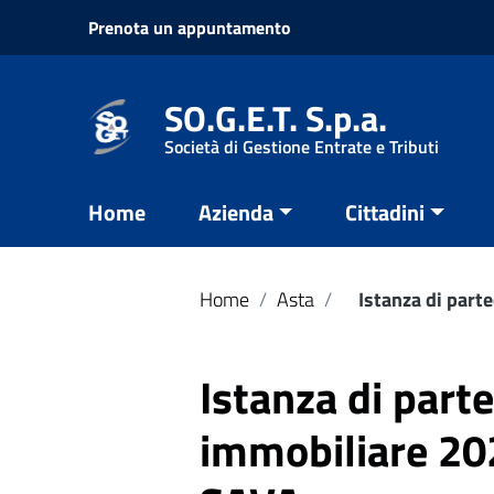
Vai ai contenuti
Prenota un appuntamento
Vai al menu di navigazione
Vai al footer
SO.G.E.T. S.p.a.
Società di Gestione Entrate e Tributi
Home
Azienda
Cittadini
Home
/
Asta
/
Istanza di par
Istanza di part
immobiliare 20