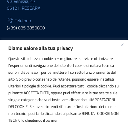
Via Venezia, 47
65121, PESCARA
Telefono
(+39) 085 3850800
Diamo valore alla tua privacy
INFORMAZIONI
Questo sito utilizza i cookie per migliorare i servizi e ottimizzare
C.F. / P.IVA
l’esperienza di navigazione dell’utente. I cookie di natura tecnica
IT01807790686
sono indispensabili per permettere il corretto funzionamento del
sito. Solo previo consenso dell’utente, possono essere installati
ulteriori tipologie di cookie. Puoi accettare tutti i cookie cliccando sul
POSTA ELETTRONICA
pulsante ACCETTA TUTTI, oppure puoi effettuare le tue scelte sulle
singole categorie che vuoi installare, cliccando su IMPOSTAZIONI
PEC
DEI COOKIE. Se invece intendi rifiutarne l’installazione dei cookie
protocollo.sogetspa@pec.it
non tecnici, puoi farlo cliccando sul pulsante RIFIUTA I COOKIE NON
TECNICI o chiudendo il banner.
Email