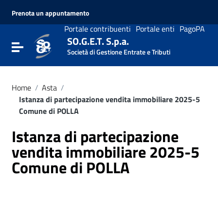
Vai ai contenuti
Prenota un appuntamento
Vai al menu di navigazione
Vai al footer
Portale contribuenti
Portale enti
PagoPA
SO.G.E.T. S.p.a.
Attiva / disattiva la navigazione
Società di Gestione Entrate e Tributi
Home
/
Asta
/
Istanza di partecipazione vendita immobiliare 2025-5
Comune di POLLA
Istanza di partecipazione
vendita immobiliare 2025-5
Comune di POLLA