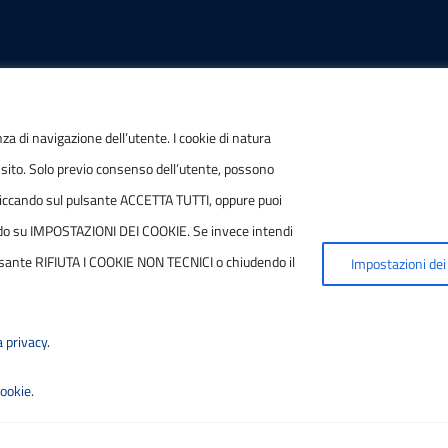
IONI
POSTA ELETTRONICA
nza di navigazione dell’utente. I cookie di natura
 sito. Solo previo consenso dell’utente, possono
/ P.IVA
PEC
ie cliccando sul pulsante ACCETTA TUTTI, oppure puoi
7790686
protocollo.sogetspa@pec
ccando su IMPOSTAZIONI DEI COOKIE. Se invece intendi
 pulsante RIFIUTA I COOKIE NON TECNICI o chiudendo il
Impostazioni dei
Email
contribuenti@sogetspa.i
a privacy
.
cookie
.
ilità
|
Basato sul
Prototipo per siti PA di AgID